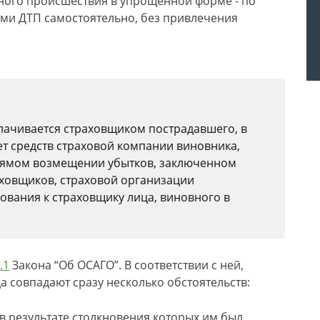
ного происшествия в упрощенной форме - по
ами ДТП самостоятельно, без привлечения
лачивается страховщиком пострадавшего, в
ет средств страховой компании виновника,
прямом возмещении убытков, заключенном
ховщиков, страховой организации
ования к страховщику лица, виновного в
.1
Закона “Об ОСАГО”. В соответствии с ней,
а совпадают сразу несколько обстоятельств:
 в результате столкновения которых им был