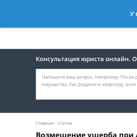
Москва
Санкт-Петербург
У 
8 499 938-41-55
8 812 467-39-
Консультация юриста онлайн. От
Главная
-
Статьи
Возмещение ущерба при 