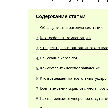
Содержание статьи
Обращение в страховую компанию
Как требовать компенсацию
Что делать, если виновник отказыва
Взыскание через суд
Как составить исковое заявление
Кто возмещает материальный ущерб,
Если виновник скрылся с места прои
Как возмещается ущерб при отсутств