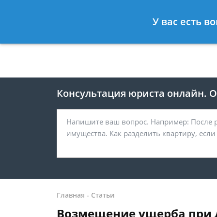
Москва
Санкт-Петербург
У вас есть в
8 499 938-41-55
8 812 467-39-
Консультация юриста онлайн. От
Главная
-
Статьи
Возмещение ущерба при 