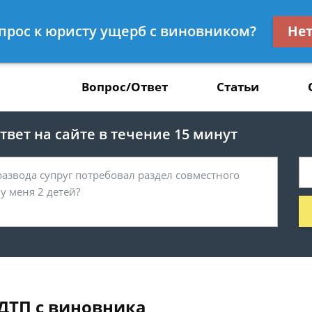
Получите консул
опрос к юристу ущерб с виновником?
Не
37
бес
Вопрос/Ответ
Статьи
вет на сайте в течение 15 минут
ДТП с виновника