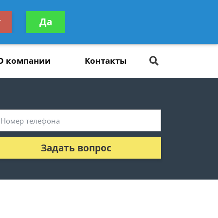
ьтацию
т
Да
Задать вопрос
платно
О компании
Контакты
Задать вопрос