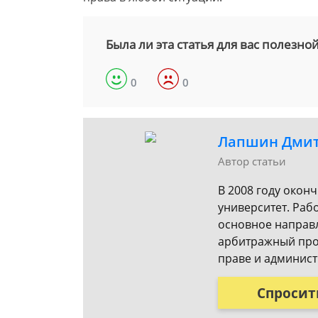
Была ли эта статья для вас полезно
0
0
Лапшин Дми
Автор статьи
В 2008 году окон
университет. Раб
основное направл
арбитражный про
праве и админист
Спросит