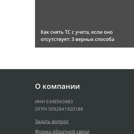
Как снять ТС с учета, если оно
отсутствует: 3 верных способа
О компании
ИНН 6348563483
ОГРН 5092841920188
Задать вопрос
Форма обратной связи