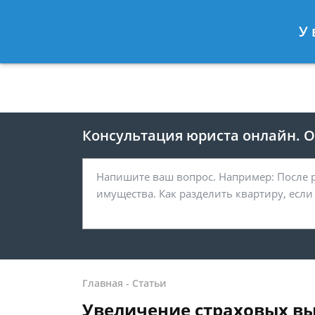
Москва
Санкт-Петербург
У 
8 499 938-41-55
8 812 467-39-
Консультация юриста онлайн. От
Главная
-
Статьи
Увеличение страховых в