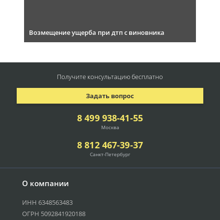
Возмещение ущерба при дтп с виновника
Получите консультацию
бесплатно
Задать вопрос
8 499 938-41-55
Москва
8 812 467-39-37
Санкт-Петербург
О компании
ИНН 6348563483
ОГРН 5092841920188