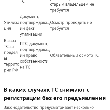
ТС
старым владельцем не
требуется
Документ,
Утилиза
подтверждающ
Осмотр проводить не
ция
ий факт
требуется
утилизации
Вывоз
ПТС, документ,
ТС за
подтверждающ
предел
ий право
Обязательный осмотр ТС
ы
собственности
террито
на ТС
рии РФ
В каких случаях ТС снимают с
регистрации без его предъявления
Законодательство предусматривает несколько