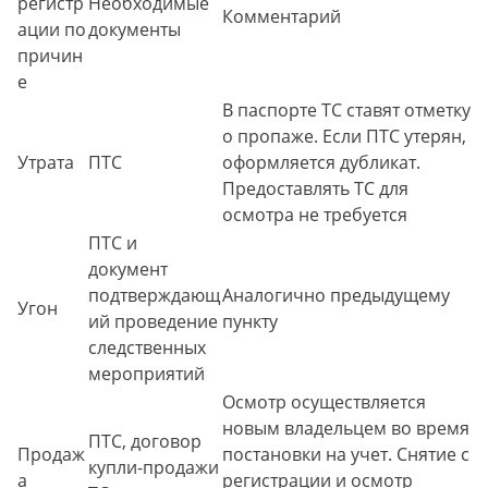
регистр
Необходимые
Комментарий
ации по
документы
причин
е
В паспорте ТС ставят отметку
о пропаже. Если ПТС утерян,
Утрата
ПТС
оформляется дубликат.
Предоставлять ТС для
осмотра не требуется
ПТС и
документ
подтверждающ
Аналогично предыдущему
Угон
ий проведение
пункту
следственных
мероприятий
Осмотр осуществляется
новым владельцем во время
ПТС, договор
Продаж
постановки на учет. Снятие с
купли-продажи
а
регистрации и осмотр