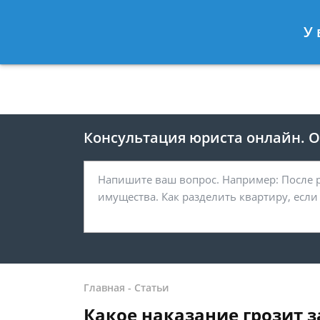
Москва
Санкт-Петербург
У 
8 499 938-41-55
8 812 467-39-
Консультация юриста онлайн. От
Главная
-
Статьи
Какое наказание грозит 