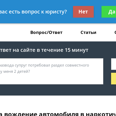
Получите консул
вас есть вопрос к юристу?
Нет
Да
37
бес
Вопрос/Ответ
Статьи
вет на сайте в течение 15 минут
за вождение автомобиля в наркот