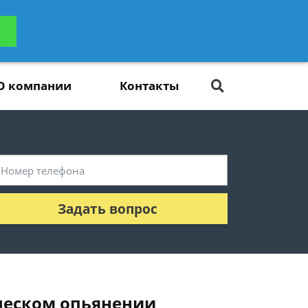
ьтацию
Задать вопрос
платно
О компании
Контакты
Задать вопрос
ическом опьянении