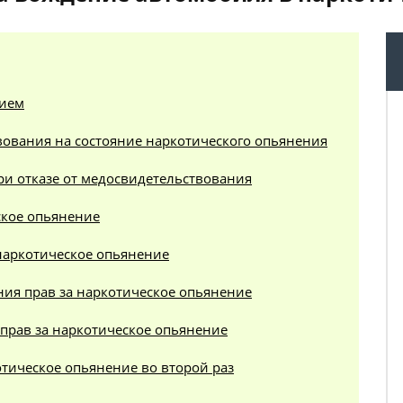
нием
вования на состояние наркотического опьянения
ри отказе от медосвидетельствования
ское опьянение
 наркотическое опьянение
ния прав за наркотическое опьянение
прав за наркотическое опьянение
тическое опьянение во второй раз