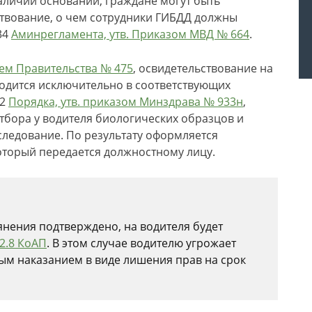
личии оснований, граждане могут быть
твование, о чем сотрудники ГИБДД должны
234
Аминрегламента, утв. Приказом МВД № 664
.
ием Правительства № 475
, освидетельствование на
одится исключительно в соответствующих
12
Порядка, утв. приказом Минздрава № 933н
,
тбора у водителя биологических образцов и
следование. По результату оформляется
оторый передается должностному лицу.
янения подтверждено, на водителя будет
12.8 КоАП
. В этом случае водителю угрожает
ным наказанием в виде лишения прав на срок