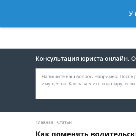
Москва
Санкт-Петербург
У 
8 499 938-41-55
8 812 467-39-
Консультация юриста онлайн. От
Главная
-
Статьи
Как поменять водительск