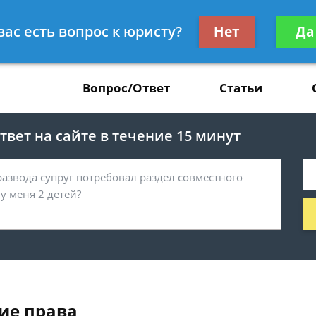
Получите консул
вас есть вопрос к юристу?
Нет
Да
37
бес
Вопрос/Ответ
Статьи
вет на сайте в течение 15 минут
ие права