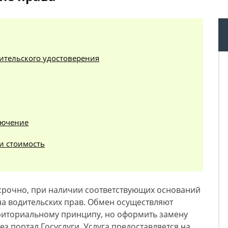
дительского удостоверения
лючение
и стоимость
ссрочно, при наличии соответствующих оснований
на водительских прав. Обмен осуществляют
риториальному принципу, но оформить замену
з портал Госуслуги. Услуга предоставляется на