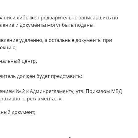
 записи либо же предварительно записавшись по
вление и документы могут быть поданы:
аявление удаленно, а остальные документы при
екцию;
нальный центр.
явитель должен будет представить:
ением № 2 к Админрегламенту, утв. Приказом МВД
ративного регламента…»;
ьный документ;