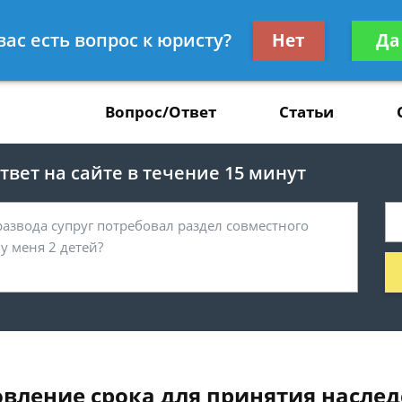
Получите консул
вас есть вопрос к юристу?
Нет
Да
37
бес
Вопрос/Ответ
Статьи
вет на сайте в течение 15 минут
овление срока для принятия наслед