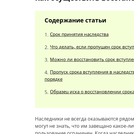
Содержание статьи
Срок принятия наследства
Что делать, если пропущен срок всту
Можно ли восстановить срок вступлен
Пропуск срока вступления в наследст
порядке
Образец иска о восстановлении срок
Наследники не всегда оказываются рядом
могут не знать, что им завещано какое-л
пользование ограничен. Когда наследник