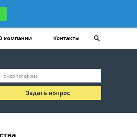
ьтацию
Задать вопрос
платно
О компании
Контакты
Задать вопрос
ства