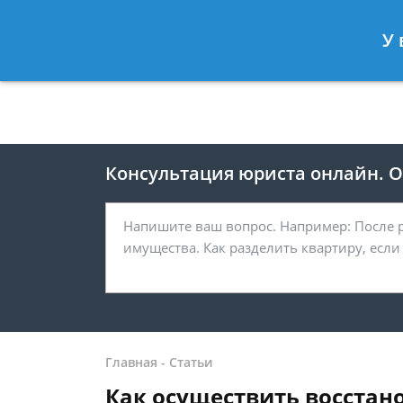
Москва
Санкт-Петербург
У 
8 499 938-41-55
8 812 467-39-
Консультация юриста онлайн. От
Главная
-
Статьи
Как осуществить восстан