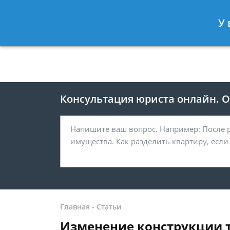
Москва
Санкт-Петербург
У 
8 499 938-41-55
8 812 467-39-
Консультация юриста онлайн. От
Главная
-
Статьи
Изменение конструкции т