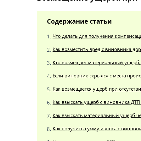
Содержание статьи
Что делать для получения компенсац
Как возместить вред с виновника до
Кто возмещает материальный ущерб,
Если виновник скрылся с места прои
Как возмещается ущерб при отсутств
Как взыскать ущерб с виновника ДТП
Как взыскать материальный ущерб че
Как получить сумму износа с виновн