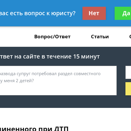
Получите консул
вас есть вопрос к юристу?
Нет
Да
37
бес
Вопрос/Ответ
Статьи
вет на сайте в течение 15 минут
иненного при ДТП