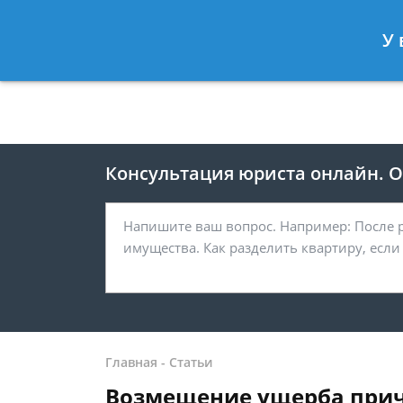
Москва
Санкт-Петербург
У 
8 499 938-41-55
8 812 467-39-
Консультация юриста онлайн. От
Главная
-
Статьи
Возмещение ущерба прич